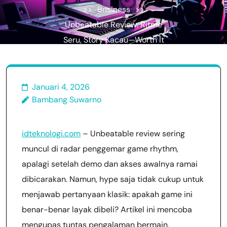
>>
Business
>>
Unbeatable Review: Ritme
Seru, Story Kacau—Worth It
Dibeli?
Januari 4, 2026
Bambang Suwarno
idteknologi.com
– Unbeatable review sering
muncul di radar penggemar game rhythm,
apalagi setelah demo dan akses awalnya ramai
dibicarakan. Namun, hype saja tidak cukup untuk
menjawab pertanyaan klasik: apakah game ini
benar-benar layak dibeli? Artikel ini mencoba
mengupas tuntas pengalaman bermain,