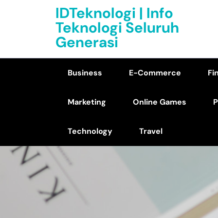
Skip
IDTeknologi | Info
to
Teknologi Seluruh
content
Generasi
(Press
Enter)
Business
E-Commerce
Fi
Marketing
Online Games
P
Technology
Travel