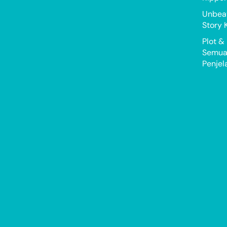
Unbeat
Story 
Plot &
Semua 
Penjel