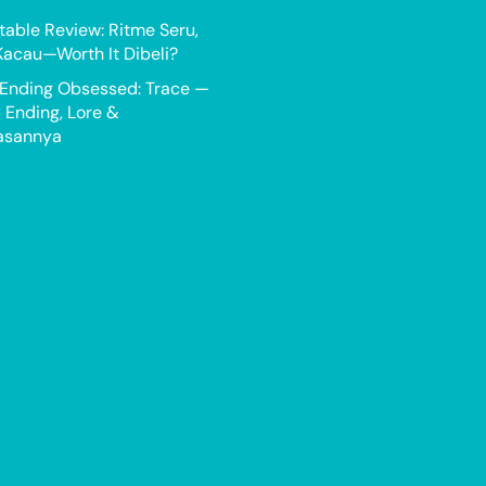
able Review: Ritme Seru,
Kacau—Worth It Dibeli?
 Ending Obsessed: Trace —
Ending, Lore &
asannya