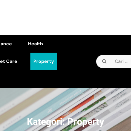
nance
Health
Cari
et Care
Property
untuk:
Kategori:
Property